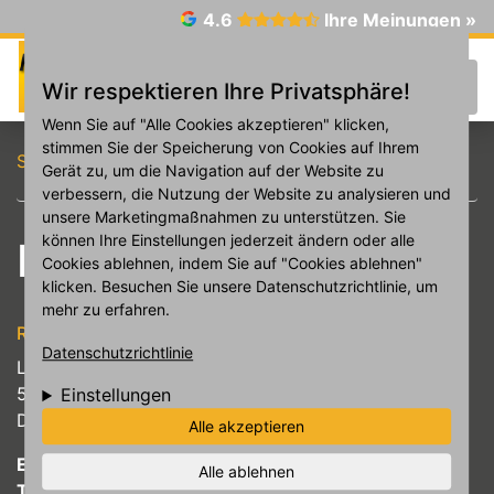
Direkt zum Inhalt
4.6
Ihre Meinungen »
☰
Wir respektieren Ihre Privatsphäre!
Wenn Sie auf "Alle Cookies akzeptieren" klicken,
stimmen Sie der Speicherung von Cookies auf Ihrem
Startseite
Impressum
Gerät zu, um die Navigation auf der Website zu
verbessern, die Nutzung der Website zu analysieren und
unsere Marketingmaßnahmen zu unterstützen. Sie
können Ihre Einstellungen jederzeit ändern oder alle
Impressum
Cookies ablehnen, indem Sie auf "Cookies ablehnen"
klicken. Besuchen Sie unsere Datenschutzrichtlinie, um
mehr zu erfahren.
Reifen Murat
Datenschutzrichtlinie
Lievelingsweg 10
53119
Bonn
Einstellungen
Deutschland
Alle akzeptieren
E-Mail:
info@reifenmurat.de
Alle ablehnen
Telefon:
+49228687313