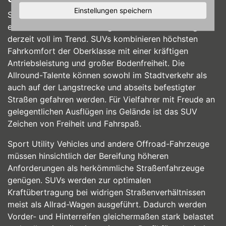
Einstellungen speichern
Sogenannte Sport Utility Vehicles sind im Volksmund
eher unter der Bezeichnung SUV bekannt und liegen
derzeit voll im Trend. SUVs kombinieren höchsten
Fahrkomfort der Oberklasse mit einer kräftigen
Antriebsleistung und großer Bodenfreiheit. Die
Allround-Talente können sowohl im Stadtverkehr als
auch auf der Langstrecke und abseits befestigter
Straßen gefahren werden. Für Vielfahrer mit Freude an
gelegentlichen Ausflügen ins Gelände ist das SUV
Zeichen von Freiheit und Fahrspaß.
Sport Utility Vehicles und andere Offroad-Fahrzeuge
müssen hinsichtlich der Bereifung höheren
Anforderungen als herkömmliche Straßenfahrzeuge
genügen. SUVs werden zur optimalen
Kraftübertragung bei widrigen Straßenverhältnissen
meist als Allrad-Wagen ausgeführt. Dadurch werden
Vorder- und Hinterreifen gleichermaßen stark belastet