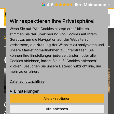
Direkt zum Inhalt
4.6
Ihre Meinungen »
☰
Wir respektieren Ihre Privatsphäre!
Wenn Sie auf "Alle Cookies akzeptieren" klicken,
stimmen Sie der Speicherung von Cookies auf Ihrem
Startseite
Reifen
Offroad
Gerät zu, um die Navigation auf der Website zu
verbessern, die Nutzung der Website zu analysieren und
unsere Marketingmaßnahmen zu unterstützen. Sie
können Ihre Einstellungen jederzeit ändern oder alle
Offroad
Cookies ablehnen, indem Sie auf "Cookies ablehnen"
klicken. Besuchen Sie unsere Datenschutzrichtlinie, um
mehr zu erfahren.
Datenschutzrichtlinie
Einstellungen
Alle akzeptieren
Offroad-Reifen für Fahrspaß
Alle ablehnen
abseits der Straße