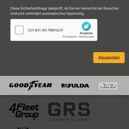
Diese Sicherheitsfrage überprüft, ob Sie ein menschlicher Besucher
sind und verhindert automatisches Spamming.
Absenden
Goodyear
Fulda
Sava
Mitglied von
4Fleet Group
GRS
RFH
BRV