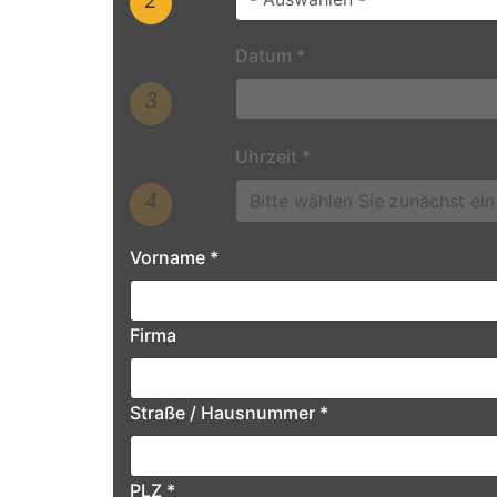
Datum
*
3
Uhrzeit
*
4
Vorname
*
Firma
Straße / Hausnummer
*
PLZ
*