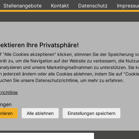
28
29
30
31
1
Stellenangebote
Kontakt
Datenschutz
Impress
4
5
6
7
8
Galerie
Reifen
Angebote
Leistungen
11
12
13
14
15
ektieren Ihre Privatsphäre!
18
19
20
21
22
f "Alle Cookies akzeptieren" klicken, stimmen Sie der Speicherung v
25
26
27
28
29
erät zu, um die Navigation auf der Website zu verbessern, die Nutzu
analysieren und unsere Marketingmaßnahmen zu unterstützen. Sie k
1
2
3
4
5
n jederzeit ändern oder alle Cookies ablehnen, indem Sie auf "Cooki
uchen Sie unsere Datenschutzrichtlinie, um mehr zu erfahren.
ichtlinie
Heute
Löschen
Schli
ungen
ptieren
Alle ablehnen
Einstellungen speichern