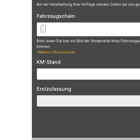
Datenschutz
*
Bei der Verarbeitung Ihrer Anfrage werden Daten bei uns ge
Fahrzeugschein
Bitte laden Sie hier ein Bild der Vorderseite Ihres Fahrzeu
können.
Weitere Informationen
Die Dateien müssen kleiner als
2 MB
sein.
KM-Stand
Zulässige Dateierweiterungen:
gif jpg jpeg png
.
Erstzulassung