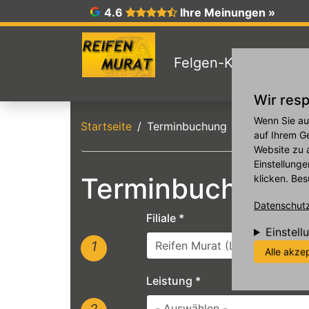
27
4.6
Ihre Meinungen »
3
Felgen-Konfigurator
10
Wir resp
17
Direkt zum Inhalt
Wenn Sie au
Startseite
Terminbuchung
24
auf Ihrem G
Website zu 
31
Einstellunge
Terminbuchung
klicken. Bes
Datenschutzr
Filiale
*
Einstell
1
Alle akze
Leistung
*
2